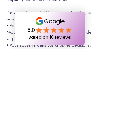
Partageant une réalité similaire à la vôtre, je 
serai en mesure de :
• Vous apporter un soutien émotionnel. 
○Vous accompagner dans chaque étape de 
la grossesse.
• Vous soutenir dans vos choix et décisions.
• Vous partager mes connaissances pour 
vous permettre d'avoir une grossesse en 
contrôle.
Et plus encore !
Ça vous intéresse une consultation gratuite 
de 30 minutes ?Je l'offre à fin de discuter 
de vos besoins et répondre à vos questions.
À très bientôt
-Urielle.ladoula