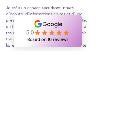
Je crée un espace sécurisant, nourri 
d’écoute, d’informations claires et d’une 
présence rassurante. Que tu sois enceinte, 
en travail ou en post-partum, je suis là — à 
tes côtés, pour honorer tes choix, soutenir 
ton parcours et t’aider à te sentir forte, 
libre et pleinement actrice de ta maternité.
Tu n’as pas à faire ce chemin seule.
Je
suis là, tout simplement.